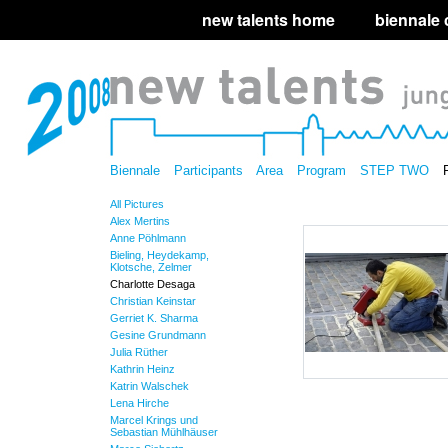
new talents home
biennale
Biennale
Participants
Area
Program
STEP TWO
All Pictures
Alex Mertins
Anne Pöhlmann
Bieling, Heydekamp,
Klotsche, Zelmer
Charlotte Desaga
Christian Keinstar
Gerriet K. Sharma
Gesine Grundmann
Julia Rüther
Kathrin Heinz
Katrin Walschek
Lena Hirche
Marcel Krings und
Sebastian Mühlhäuser