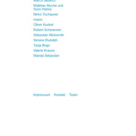
Marco Siebertz
Matthias Muche und
Sven Hahne
Mirko Tschauner
nüans
Oliver Kunkel
Robert Schwermer
Sebastian Wickeroth
Simone Rudolph
Tanja Bogo
Valerie Krause
Wanda Sebastian
Impressum
Kontakt
Team