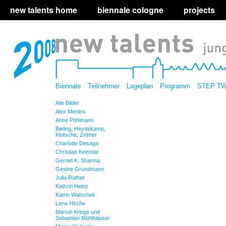
new talents home
biennale cologne
projects
Biennale
Teilnehmer
Lageplan
Programm
STEP T
Alle Bilder
Alex Mertins
Anne Pöhlmann
Bieling, Heydekamp,
Klotsche, Zelmer
Charlotte Desaga
Christian Keinstar
Gerriet K. Sharma
Gesine Grundmann
Julia Rüther
Kathrin Heinz
Katrin Walschek
Lena Hirche
Marcel Krings und
Sebastian Mühlhäuser