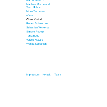
Marco Siebertz
Matthias Muche und
Sven Hahne
Mirko Tschauner
nüans
Oliver Kunkel
Robert Schwermer
Sebastian Wickeroth
Simone Rudolph
Tanja Bogo
Valerie Krause
Wanda Sebastian
Impressum
Kontakt
Team